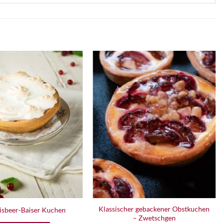
Zur
Zur
Wunschliste
Wunschliste
hinzufügen
hinzufügen
Klassischer gebackener Obstkuchen
isbeer-Baiser Kuchen
– Zwetschgen