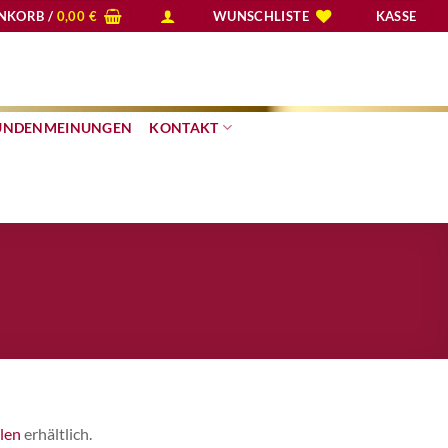
NKORB /
0,00
€
WUNSCHLISTE
KASSE
UNDENMEINUNGEN
KONTAKT
len
erhältlich.