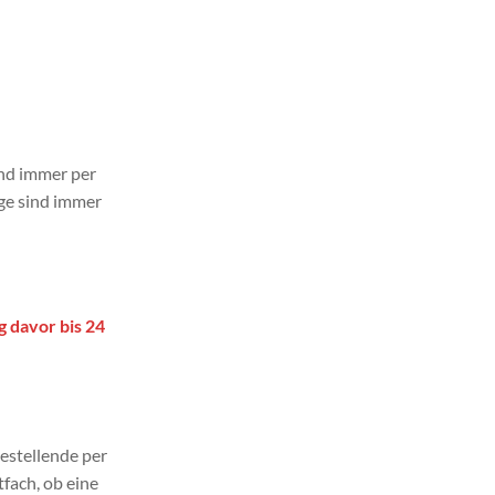
nd immer per
age sind immer
g davor bis 24
estellende per
fach, ob eine