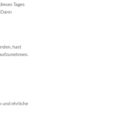
dieses Tages
: Dann
unden, hast
aufzunehmen.
k und ehrliche