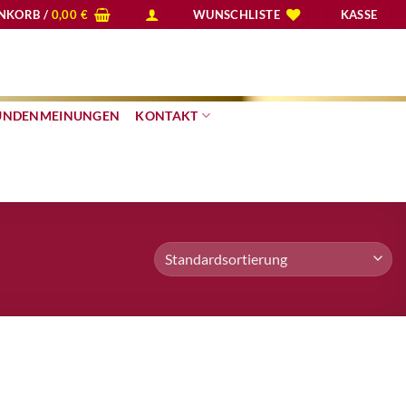
NKORB /
0,00
€
WUNSCHLISTE
KASSE
UNDENMEINUNGEN
KONTAKT