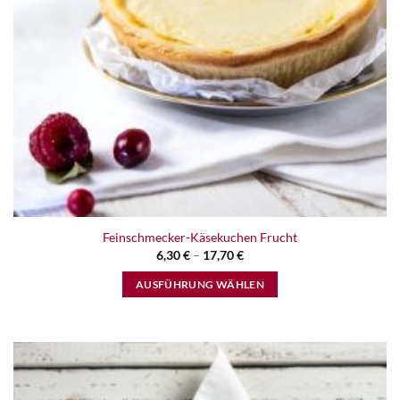
Feinschmecker-Käsekuchen Frucht
6,30
€
–
17,70
€
AUSFÜHRUNG WÄHLEN
Dieses
Produkt
weist
mehrere
Varianten
Zur