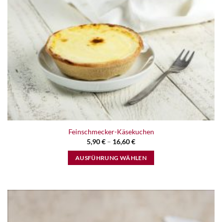
Feinschmecker-Käsekuchen
5,90
€
–
16,60
€
AUSFÜHRUNG WÄHLEN
Dieses
Produkt
weist
mehrere
Varianten
Zur