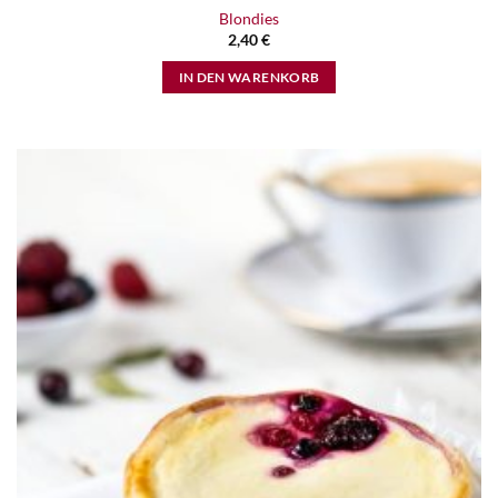
Blondies
2,40
€
IN DEN WARENKORB
Zur
Wunschliste
hinzufügen