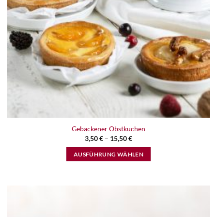
Gebackener Obstkuchen
3,50
€
–
15,50
€
AUSFÜHRUNG WÄHLEN
Dieses
Produkt
weist
mehrere
Varianten
Zur