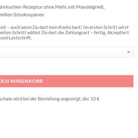
Rührkuchen-Rezeptur ohne Mehl, mit Mandelgrieß,
 weißen Schokospänen
lt – auch wenn Du dort kein Konto hast! Im ersten Schritt wirst
eiten Schritt wählst Du dort die Zahlungsart – fertig. Akzeptiert
 und Lastschrift.
 DEN WARENKORB
schale wird bei der Bestellung angezeigt, der 10 €