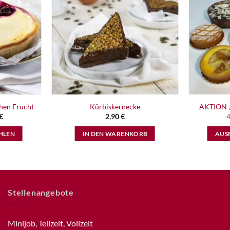
hen Frucht
Kürbiskernecke
AKTION „
€
2,90
€
HLEN
IN DEN WARENKORB
AUS
t
re
Stellenangebote
ten
Minijob, Teilzeit, Vollzeit
nen