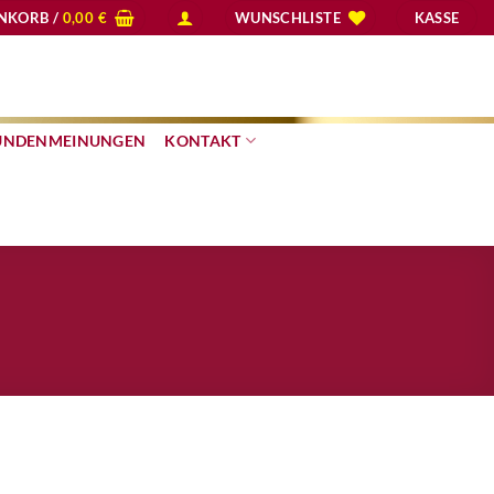
NKORB /
0,00
€
WUNSCHLISTE
KASSE
UNDENMEINUNGEN
KONTAKT