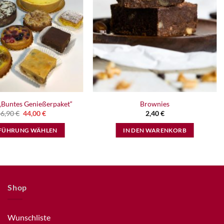
Buntes Genießerpaket“
Brownies
Ursprünglicher
Aktueller
46,90
€
44,00
€
2,40
€
Preis
Preis
war:
ist:
FÜHRUNG WÄHLEN
IN DEN WARENKORB
46,90 €
44,00 €.
Dieses
Produkt
weist
mehrere
Shop
Varianten
auf.
Die
Wunschliste
Optionen