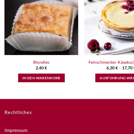
Blondies
Feinschmecker-Käsekuc
2,40
€
6,30
€
–
17,70
IN DEN WARENKORB
AUSFÜHRUNG WÄ
Dieses
Produk
weist
mehre
Rechtliches
Varian
auf.
Die
Impressum
Optio