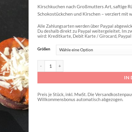
Zur
Kirschkuchen nach Großmutters Art, saftige 
Wunschliste
Schokostückchen und Kirschen – verziert mit
hinzufügen
Alle Zahlungsarten werden über Paypal abgewicke
Du deshalb direkt zu Paypal weitergeleitet. Im zw
wird: Kreditkarte, Debit Karte / Girocard, Paypal
Größen
Wiener Kirsch Menge
IN
Preis je Stück, inkl. MwSt. Die Versandkostenpau
Willkommensbonus automatisch abgezogen.