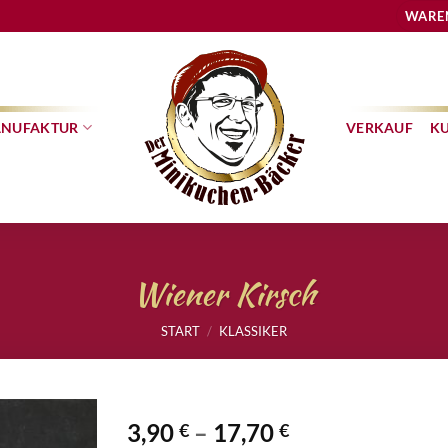
WARE
NUFAKTUR
VERKAUF
K
Wiener Kirsch
START
/
KLASSIKER
3,90
–
17,70
€
€