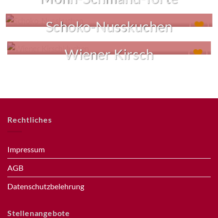
hinzufügen
Zur
Schoko-Nusskuchen
Wunschliste
hinzufügen
Zur
Wiener Kirsch
Wunschliste
hinzufügen
Zur
Wunschliste
hinzufügen
Rechtliches
Impressum
AGB
Datenschutzbelehrung
Stellenangebote